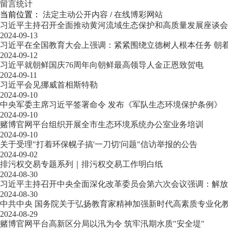
留言统计
当前位置：
法定主动公开内容
/
在线博彩网站
习近平主持召开全面推动黄河流域生态保护和高质量发展座谈会强
2024-09-13
习近平在全国教育大会上强调：紧紧围绕立德树人根本任务 朝着建
2024-09-12
习近平就朝鲜国庆76周年向朝鲜最高领导人金正恩致贺电
2024-09-11
习近平会见挪威首相斯特勒
2024-09-10
中央军委主席习近平签署命令 发布《军队生态环境保护条例》
2024-09-10
赌博官网平台组织开展全市生态环境系统办公室业务培训
2024-09-10
关于受理"打着环保幌子搞'一刀切'问题"信访举报的公告
2024-09-02
排污权交易专题系列｜排污权交易工作明白纸
2024-08-30
习近平主持召开中央全面深化改革委员会第六次会议强调：解放思
2024-08-30
中共中央 国务院关于弘扬教育家精神加强新时代高素质专业化
2024-08-29
赌博官网平台高新区分局以汛为令 筑牢汛期水质"安全堤"