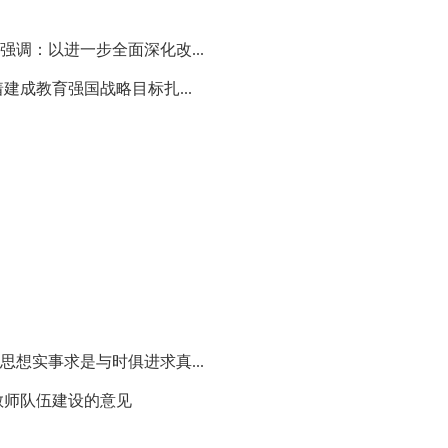
调：以进一步全面深化改...
成教育强国战略目标扎...
想实事求是与时俱进求真...
教师队伍建设的意见