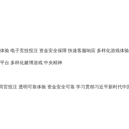
体验
电子竞技投注
资金安全保障
快速客服响应
多样化游戏体验
平台
多样化赌博游戏
中央精神
荷官投注
透明可靠体验
资金安全可靠
学习贯彻习近平新时代中