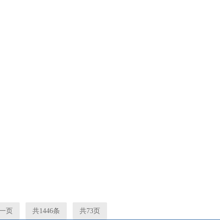
一页
共1446条
共73页