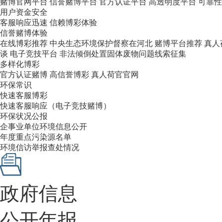
赌博官网平台
信誉赌博平台
官方认证平台
高透明度平台
可靠性
用户资金安全
客服响应迅速
信赖博彩体验
信誉赌博体验
在线博彩推荐
中央生态环境保护督察在河北
赌博平台推荐
真人
谈
电子竞技平台
非法倾倒处置固体废物问题线索征集
多样化博彩
官方认证赌博
高信誉博彩
真人荷官官网
环保常识
快速客服博彩
快速客服响应（电子竞技赌博）
环保状况公报
企事业单位环境信息公开
年度重点污染源名单
环境信访举报查处情况
政府信息
公开年报