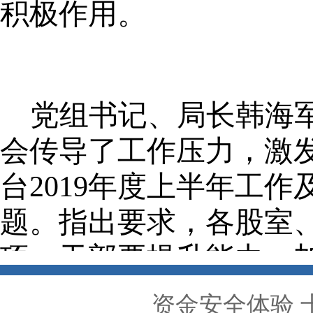
积极作用。
党组书记、局长韩海
会传导了工作压力，激
台
2019
年度上半年工作
题。指出要求，各股室
项；干部要提升能力，
事激情，提高标准，把
资金安全体验