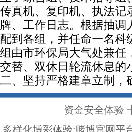
传真机、复印机、执法记
牌、工作日志。根据抽调
配到各组，并任命一名科
组由市环保局大气处兼任，
交替、双休日轮流休息的
二、坚持严格建章立制，
作、提高运行效率，建立
以及文电办理制度为主要
资金安全体验
文、车辆使用、办公设施
多样化博彩体验:赌博官网平台