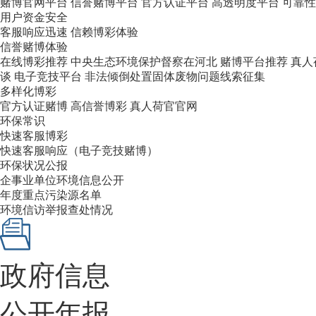
赌博官网平台
信誉赌博平台
官方认证平台
高透明度平台
可靠性
用户资金安全
客服响应迅速
信赖博彩体验
信誉赌博体验
在线博彩推荐
中央生态环境保护督察在河北
赌博平台推荐
真人
谈
电子竞技平台
非法倾倒处置固体废物问题线索征集
多样化博彩
官方认证赌博
高信誉博彩
真人荷官官网
环保常识
快速客服博彩
快速客服响应（电子竞技赌博）
环保状况公报
企事业单位环境信息公开
年度重点污染源名单
环境信访举报查处情况
政府信息
公开年报