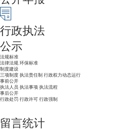
行政执法
公示
法规标准
法律法规
环保标准
制度建设
三项制度
执法责任制
行政权力动态运行
事前公开
执法人员
执法事项
执法流程
事后公开
行政处罚
行政许可
行政强制
留言统计