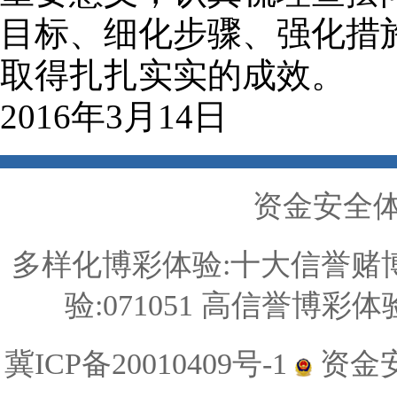
目标、细化步骤、强化措
取得扎扎实实的成效。
2016年3月14日
资金安全
多样化博彩体验:十大信誉赌博
验:071051
高信誉博彩体验:0
冀ICP备20010409号-1
资金安全