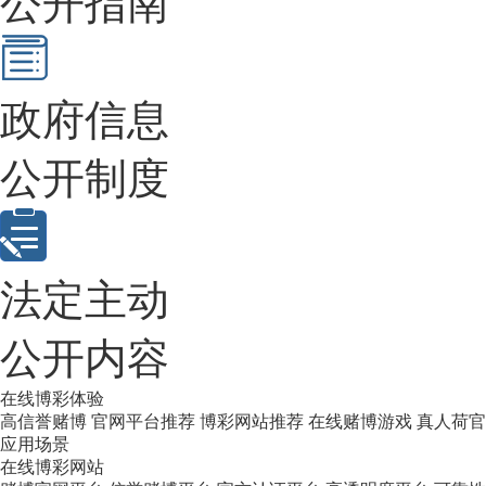
公开指南
政府信息
公开制度
法定主动
公开内容
在线博彩体验
高信誉赌博
官网平台推荐
博彩网站推荐
在线赌博游戏
真人荷官
应用场景
在线博彩网站