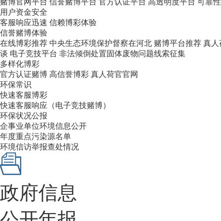
赌博官网平台
信誉赌博平台
官方认证平台
高透明度平台
可靠性
用户资金安全
客服响应迅速
信赖博彩体验
信誉赌博体验
在线博彩推荐
中央生态环境保护督察在河北
赌博平台推荐
真人
谈
电子竞技平台
非法倾倒处置固体废物问题线索征集
多样化博彩
官方认证赌博
高信誉博彩
真人荷官官网
环保常识
快速客服博彩
快速客服响应（电子竞技赌博）
环保状况公报
企事业单位环境信息公开
年度重点污染源名单
环境信访举报查处情况
政府信息
公开年报