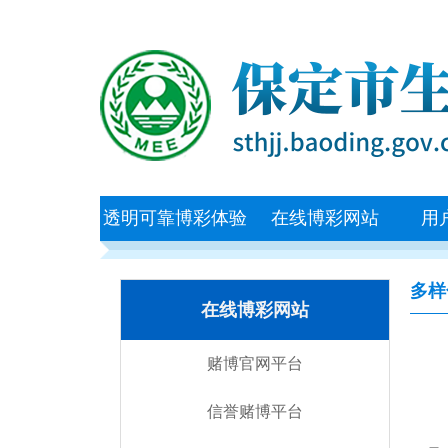
透明可靠博彩体验
在线博彩网站
用
多样
在线博彩网站
赌博官网平台
信誉赌博平台