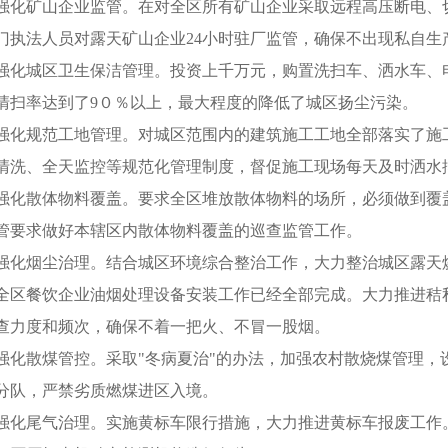
强化矿山企业监管。在对全区所有矿山企业采取远程高压断电、
门执法人员对露天矿山企业24小时驻厂监管，确保不出现私自生
强化城区卫生保洁管理。投资上千万元，购置洗扫车、洒水车、
清扫率达到了9０％以上，最大程度的降低了城区扬尘污染。
强化规范工地管理。对城区范围内的建筑施工工地全部落实了施
清洗、全天监控等规范化管理制度，督促施工现场每天及时洒水
强化散体物料覆盖。要求全区堆放散体物料的场所，必须做到覆
管要求做好本辖区内散体物料覆盖的巡查监管工作。
强化烟尘治理。结合城区环境综合整治工作，大力整治城区露天
全区餐饮企业油烟处理设备安装工作已经全部完成。大力推进秸
查力度和频次，确保不着一把火、不冒一股烟。
强化散煤管控。采取"冬病夏治"的办法，加强农村散烧煤管理，
分队，严禁劣质燃煤进区入境。
强化尾气治理。实施黄标车限行措施，大力推进黄标车报废工作