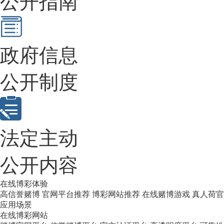
公开指南
政府信息
公开制度
法定主动
公开内容
在线博彩体验
高信誉赌博
官网平台推荐
博彩网站推荐
在线赌博游戏
真人荷官
应用场景
在线博彩网站