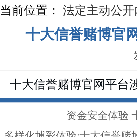
当前位置：
法定主动公开
十大信誉赌博官
十大信誉赌博官网平台涉
资金安全体验
多样化博彩体验:十大信誉赌博