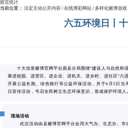
留言统计
当前位置：
法定主动公开内容
/
在线博彩网站
/
多样化赌博游戏
六五环境日丨十
十大信誉赌博官网平台易县分局围绕"建设人与自然和谐
展进校园、进景区、进企业、进机关、进乡村、进社区"六进
开展公益长跑、绿色骑行等公益环保活动，并于6月5日当
日宣传活动，号召全民树立生态环保意识，形成保护环境人
现场活动
此次活动由县赌博官网平台会同大气办、生态办、市