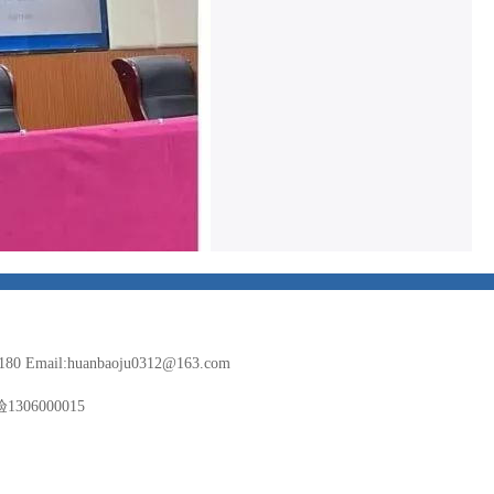
180
Email:
huanbaoju0312@163.com
06000015