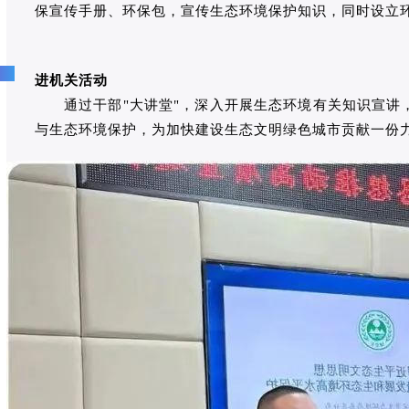
保宣传手册、环保包，宣传生态环境保护知识，同时设立
进机关活动
通过干部"大讲堂"，深入开展生态环境有关知识宣
与生态环境保护，为加快建设生态文明绿色城市贡献一份