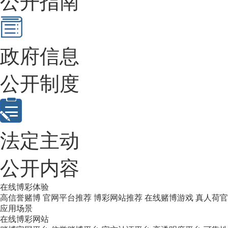
公开指南
政府信息
公开制度
法定主动
公开内容
在线博彩体验
高信誉赌博
官网平台推荐
博彩网站推荐
在线赌博游戏
真人荷官
应用场景
在线博彩网站