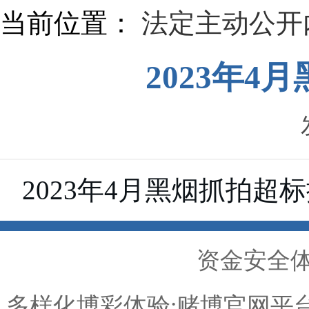
当前位置：
法定主动公开
2023年
2023年4月黑烟抓拍超标
资金安全
多样化博彩体验:赌博官网平台