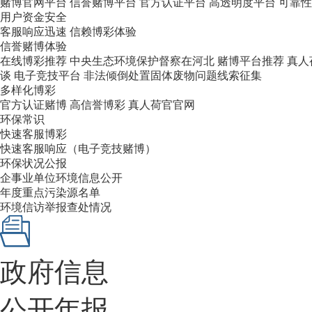
赌博官网平台
信誉赌博平台
官方认证平台
高透明度平台
可靠性
用户资金安全
客服响应迅速
信赖博彩体验
信誉赌博体验
在线博彩推荐
中央生态环境保护督察在河北
赌博平台推荐
真人
谈
电子竞技平台
非法倾倒处置固体废物问题线索征集
多样化博彩
官方认证赌博
高信誉博彩
真人荷官官网
环保常识
快速客服博彩
快速客服响应（电子竞技赌博）
环保状况公报
企事业单位环境信息公开
年度重点污染源名单
环境信访举报查处情况
政府信息
公开年报