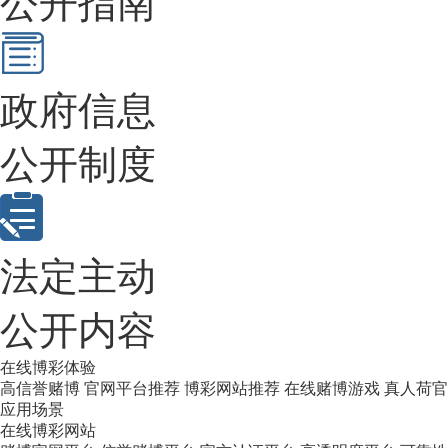
公开指南
政府信息
公开制度
法定主动
公开内容
在线博彩体验
高信誉赌博
官网平台推荐
博彩网站推荐
在线赌博游戏
真人荷官
应用场景
在线博彩网站