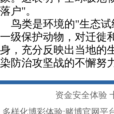
落户"。
鸟类是环境的"生态试
一级保护动物，对迁徙
身，充分反映出当地的
染防治攻坚战的不懈努
资金安全体验
多样化博彩体验:赌博官网平台