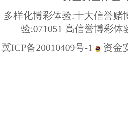
多样化博彩体验:十大信誉赌博
验:071051
高信誉博彩体验:0
冀ICP备20010409号-1
资金安全