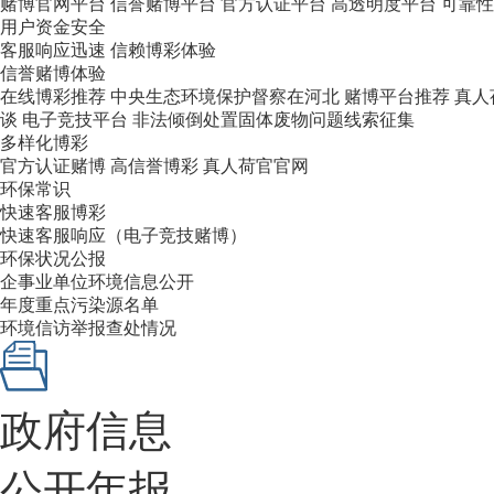
赌博官网平台
信誉赌博平台
官方认证平台
高透明度平台
可靠性
用户资金安全
客服响应迅速
信赖博彩体验
信誉赌博体验
在线博彩推荐
中央生态环境保护督察在河北
赌博平台推荐
真人
谈
电子竞技平台
非法倾倒处置固体废物问题线索征集
多样化博彩
官方认证赌博
高信誉博彩
真人荷官官网
环保常识
快速客服博彩
快速客服响应（电子竞技赌博）
环保状况公报
企事业单位环境信息公开
年度重点污染源名单
环境信访举报查处情况
政府信息
公开年报