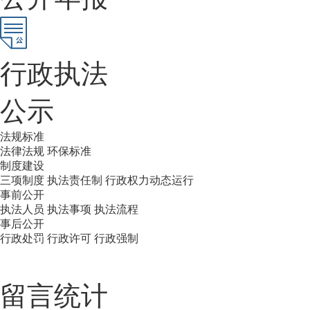
行政执法
公示
法规标准
法律法规
环保标准
制度建设
三项制度
执法责任制
行政权力动态运行
事前公开
执法人员
执法事项
执法流程
事后公开
行政处罚
行政许可
行政强制
留言统计