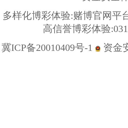
483台次，检查原散煤经
多样化博彩体验:赌博官网平台
障。
高信誉博彩体验:0312-
冀ICP备20010409号-1
资金安全