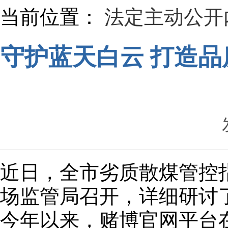
当前位置：
法定主动公开
守护蓝天白云 打造品
近日，全市劣质散煤管控
场监管局召开，详细研讨
今年以来，赌博官网平台