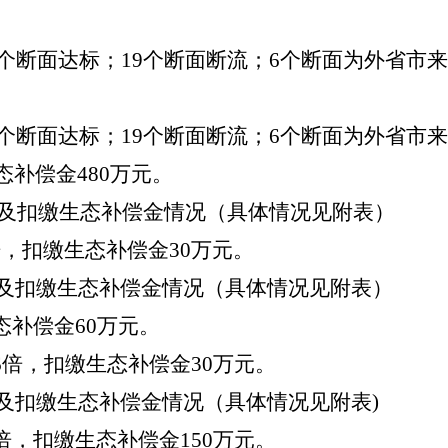
个断面达标；
19
个断面断流；
6
个断面为外省市来
个断面达标；
19
个断面断流；
6
个断面为外省市来
态补偿金
480
万元。
及扣缴生态补偿金情况（具体情况见附表）
倍，扣缴生态补偿金
30
万元。
及扣缴生态补偿金情况（具体情况见附表）
态补偿金
60
万元。
6
倍，扣缴生态补偿金
30
万元。
及扣缴生态补偿金情况（具体情况见附表
)
倍，扣缴生态补偿金
150
万元。