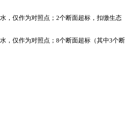
水，仅作为对照点；
2
个断面超标，扣缴生态
水，仅作为对照点；
8
个断面超标（
其中
3
个断