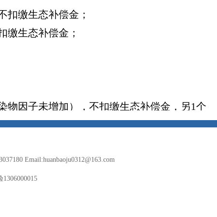
不扣缴生态补偿金；
扣缴生态补偿金；
染物因子未增加），不扣缴生态补偿金，另
1
个
界断面水质及生态补偿金扣缴情况的通报为
037180
Email:
huanbaoju0312@163.com
06000015