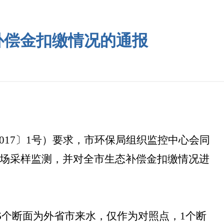
补偿金扣缴情况的通报
017
〕
1
号）要求，市环保局组织监控中心会同
场采样监测，并对全市生态补偿金扣缴情况进
6
个断面为外省市来水，仅作为对照点，
1
个断