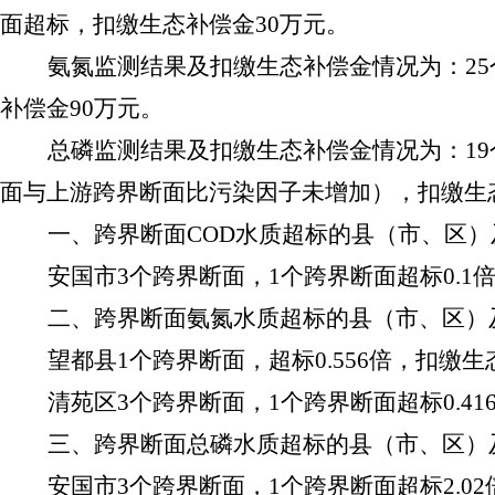
面超标，扣缴生态补偿金
30
万元。
氨氮监测结果及扣缴生态补偿金情况为：
25
补偿金
90
万元。
总磷监测结果及扣缴生态补偿金情况为：
19
面与上游跨界断面比污染因子未增加
），扣缴生
一、跨界断面
COD
水质超标的县（市、区）
安国市
3
个跨界断面，
1
个跨界断面超标
0.1
二、跨界断面氨氮水质超标的县（市、区）
望都县
1
个跨界断面，超标
0.556
倍，扣缴生
清苑区
3
个跨界断面，
1
个跨界断面超标
0.41
三、跨界断面总磷水质超标的县（市、区）
安国市
3
个跨界断面，
1
个跨界断面超标
2.02