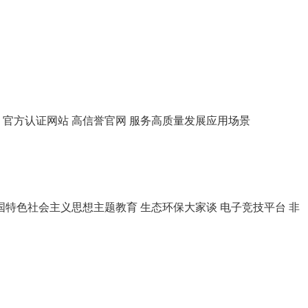
官方认证网站
高信誉官网
服务高质量发展应用场景
国特色社会主义思想主题教育
生态环保大家谈
电子竞技平台
非