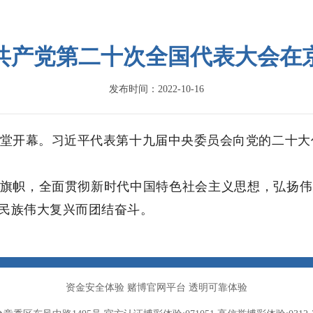
共产党第二十次全国代表大会在
发布时间：2022-10-16
会堂开幕。习近平代表第十九届中央委员会向党的二十大
旗帜，全面贯彻新时代中国特色社会主义思想，弘扬伟
民族伟大复兴而团结奋斗。
资金安全体验
赌博官网平台 透明可靠体验