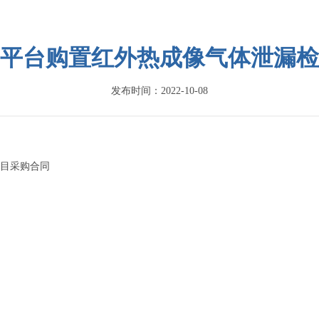
平台购置红外热成像气体泄漏检
发布时间：2022-10-08
目采购合同