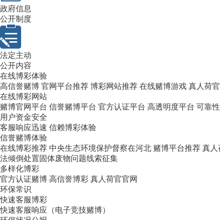
政府信息
公开制度
法定主动
公开内容
在线博彩体验
高信誉赌博
官网平台推荐
博彩网站推荐
在线赌博游戏
真人荷官
在线博彩网站
赌博官网平台
信誉赌博平台
官方认证平台
高透明度平台
可靠性
用户资金安全
客服响应迅速
信赖博彩体验
信誉赌博体验
在线博彩推荐
中央生态环境保护督察在河北
赌博平台推荐
真人
法倾倒处置固体废物问题线索征集
多样化博彩
官方认证赌博
高信誉博彩
真人荷官官网
环保常识
快速客服博彩
快速客服响应（电子竞技赌博）