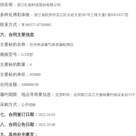
供应商：
浙江红相科技股份有限公司
多样化博彩体验：
浙江省杭州市滨江区火炬大道581号三维大厦C座8/9/10/17层
联系方式：
李冲0571-87209881
六、合同主要信息
主要标的名称：
红外热成像气体泄漏检测仪
规格型号：
G330型
主要标的数量：
4
主要标的单价：
850000
合同金额：
3400000.00
履约期限、地点等简要信息：
交货时间：合同签订且乙方缴纳履约保证金后15
采购方式：
公开招标
七、合同签订日期：
2022-10-03
八、合同公告日期：
2022-10-08
九、其他补充事宜：