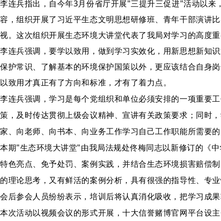
李连兵指出，自今年3月份省厅开展"三提升三促进"活动以
容，组织开展了习近平生态文明思想研修班、青年干部演讲比
视。这次组织开展生态环境大讲堂代表了我局对学习的高度重
李连兵强调，要学以致用，做到学习实效化，用新思想新知识
保护常识、了解基本的环境保护国策以外，更应该结合自身岗
以致用才真正有了方向和标准，才有了着力点。
李连兵强调，学习是每个党组织和单位必须安排的一项重要工
策，及时传达贯彻上级会议精神、宣讲有关政策要求；同时，
家、向老师、向书本、向业务工作学习自己工作职能所需要的
本期"生态环境大讲堂"由我局法规处佟梅同志以新修订的《
特色亮点、免予处罚、案例实践，并结合生态环境损害赔偿制
的理论思考，又有鲜活的案例分析，具有很强的指导性、专业
会后参会人员纷纷表示，培训后将认真消化吸收，把学习成果
本次活动以视频会议的形式开展，十大信誉赌博官网平台设主