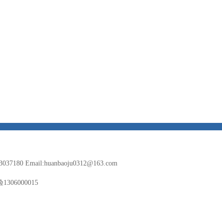
037180
Email:
huanbaoju0312@163.com
06000015