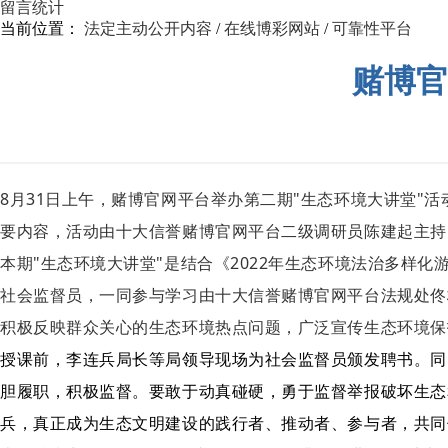
留言统计
当前位置：
法定主动公开内容
/
在线博彩网站
/
可靠性平台
赌博官
8月31日上午，赌博官网平台举办第二期"生态环境大讲堂"
要内容，活动由十大信誉赌博官网平台二级调研员陈建起主持
本期"生态环境大讲堂"是结合《2022年生态环境法治多样化
社会监督员，一同参与学习由十大信誉赌博官网平台法规处佟
积极反映群众关心的生态环境热点问题，广泛宣传生态环境保
授课前，李连兵局长等局领导现场为社会监督员颁发聘书。同
胆履职，积极监督。要敢于动真碰硬，勇于监督举报破坏生态
兵，真正成为生态文明建设的践行者、推动者、参与者，共同