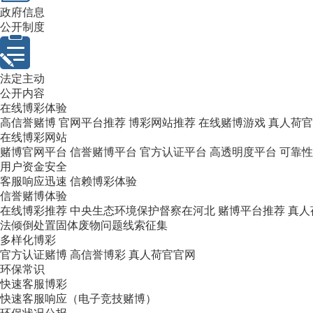
政府信息
公开制度
法定主动
公开内容
在线博彩体验
高信誉赌博
官网平台推荐
博彩网站推荐
在线赌博游戏
真人荷官
在线博彩网站
赌博官网平台
信誉赌博平台
官方认证平台
高透明度平台
可靠性
用户资金安全
客服响应迅速
信赖博彩体验
信誉赌博体验
在线博彩推荐
中央生态环境保护督察在河北
赌博平台推荐
真人
法倾倒处置固体废物问题线索征集
多样化博彩
官方认证赌博
高信誉博彩
真人荷官官网
环保常识
快速客服博彩
快速客服响应（电子竞技赌博）