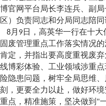
博官网平台局长李连兵、副局
区）负责同志和分局同志陪同
月
日，高英华一行在十大
8
9
固废管理重点工作落实情况的
肯定，并指出要高度重视废弃
线博彩体验、工业领域涉重点
险隐患问题，树牢全局思维、
刻，更要全力以赴，做好环境
重点，精准施策，坚决做到
"