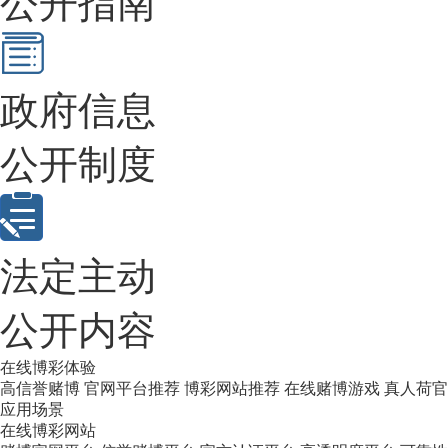
公开指南
政府信息
公开制度
法定主动
公开内容
在线博彩体验
高信誉赌博
官网平台推荐
博彩网站推荐
在线赌博游戏
真人荷官
应用场景
在线博彩网站