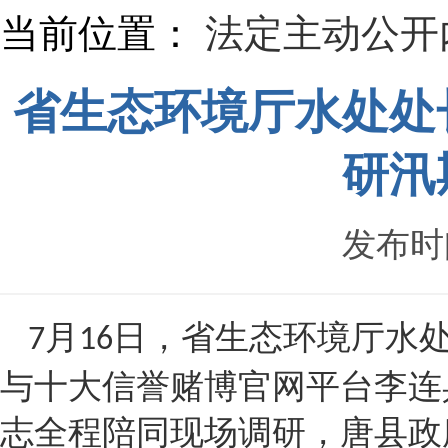
当前位置：
法定主动公开
省生态环境厅水处处
研汛
发布时间
月
日，省生态环境厅水
7
16
与十大信誉赌博官网平台李连
志全程陪同现场调研，唐县政