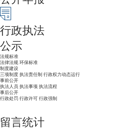
行政执法
公示
法规标准
法律法规
环保标准
制度建设
三项制度
执法责任制
行政权力动态运行
事前公开
执法人员
执法事项
执法流程
事后公开
行政处罚
行政许可
行政强制
留言统计