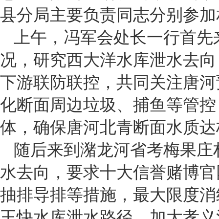
县分局主要负责同志分别参加
上午，冯军会处长一行首先
况，研究西大洋水库泄水去向
下游联防联控，共同关注唐河
化断面周边垃圾、捕鱼等管控
体，确保唐河北青断面水质达
随后来到潴龙河省考梅果庄
水去向，要求十大信誉赌博官
抽排导排等措施，最大限度消
王快水库泄水路径，加大孝义