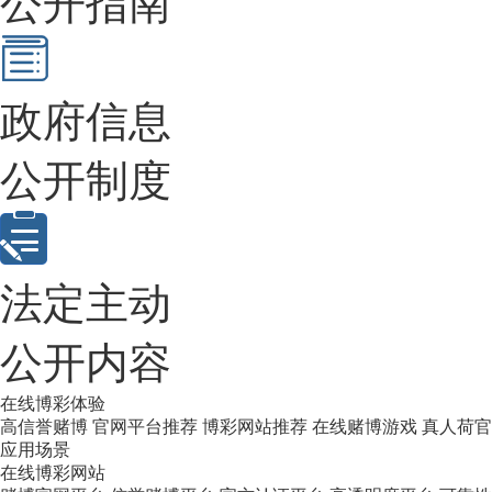
公开指南
政府信息
公开制度
法定主动
公开内容
在线博彩体验
高信誉赌博
官网平台推荐
博彩网站推荐
在线赌博游戏
真人荷官
应用场景
在线博彩网站