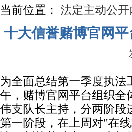
当前位置：
法定主动公开
十大信誉赌博官网平
为全面总结第一季度执法
午，赌博官网平台组织全
伟支队长主持，分两阶段
第一阶段，在上周对"在