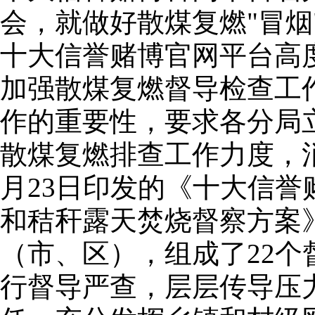
会，就做好散煤复燃"冒
十大信誉赌博官网平台高
加强散煤复燃督导检查工
作的重要性，要求各分局
散煤复燃排查工作力度，
月23日印发的《十大信誉赌
和秸秆露天焚烧督察方案
（市、区），组成了22
行督导严查，层层传导压