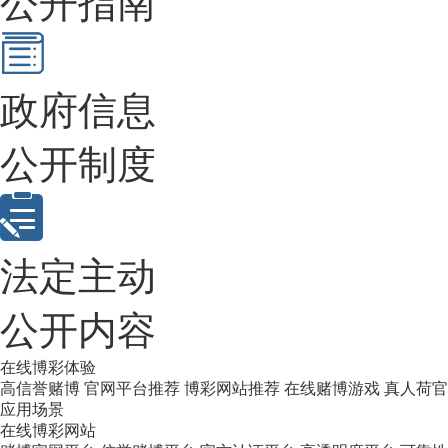
公开指南
政府信息
公开制度
法定主动
公开内容
在线博彩体验
高信誉赌博
官网平台推荐
博彩网站推荐
在线赌博游戏
真人荷官
应用场景
在线博彩网站