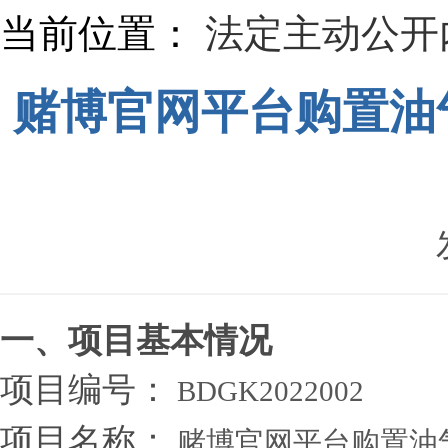
当前位置：
法定主动公开
赌博官网平台购置油
一、项目基本情况
项目编号：
BDGK2022002
项目名称：
赌博官网平台购置油