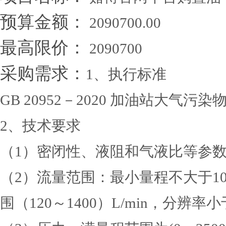
预算金额：
2090700.00
最高限价：
2090700
采购需求：
1、执行标准
GB 20952－2020 加油站大气污
2、技术要求
（1）密闭性、液阻和气液比等参
（2）流量范围：最小量程不大于10
围（120～1400）L/min，分辨率