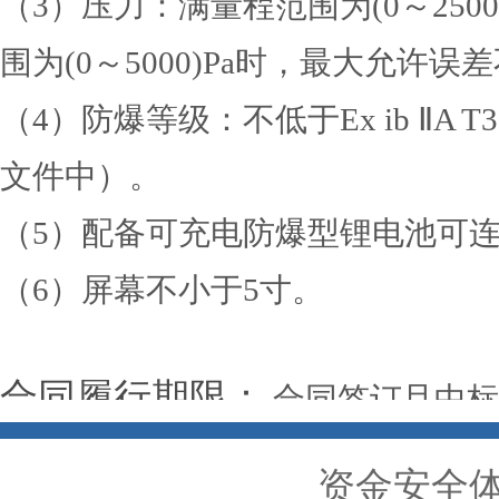
（3）压力：满量程范围为(0～250
围为(0～5000)Pa时，最大允许误
（4）防爆等级：不低于Ex ib Ⅱ
文件中）。
（5）配备可充电防爆型锂电池可连
（6）屏幕不小于5寸。
合同履行期限：
合同签订且中标
本项目（是/否）接受联合体
资金安全