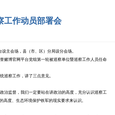
察工作动员部署会
台设主会场，县（市、区）分局设分会场。
誉赌博官网平台党组第一轮被巡察单位暨巡察工作人员任命
统巡察工作，讲了三点意见。
政治监督，我们一定要站在讲政治的高度，充分认识巡察工
平的高度、生态环境保护铁军的现实要求来认识。