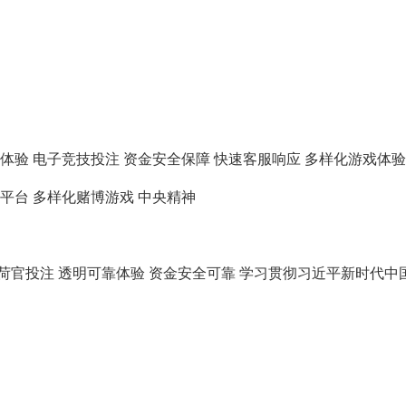
体验
电子竞技投注
资金安全保障
快速客服响应
多样化游戏体验
平台
多样化赌博游戏
中央精神
荷官投注
透明可靠体验
资金安全可靠
学习贯彻习近平新时代中