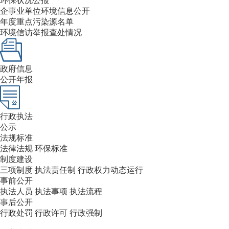
环保状况公报
企事业单位环境信息公开
年度重点污染源名单
环境信访举报查处情况
政府信息
公开年报
行政执法
公示
法规标准
法律法规
环保标准
制度建设
三项制度
执法责任制
行政权力动态运行
事前公开
执法人员
执法事项
执法流程
事后公开
行政处罚
行政许可
行政强制