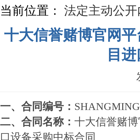
当前位置：
法定主动公开
十大信誉赌博官网平
目进
一、合同编号：
SHANGMING-
二、合同名称：
十大信誉赌博
口设备采购中标合同