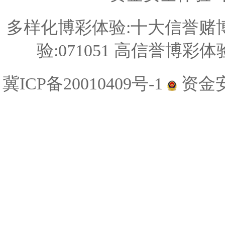
采购方式：
公开招标
七、合同签订日期：
多样化博彩体验:十大信誉赌博
2022-01-25
验:071051
高信誉博彩体验:0
八、合同公告日期：
2022-01-26
九、其他补充事宜：
无
冀ICP备20010409号-1
资金安全
格盟土壤进口设备合同.p