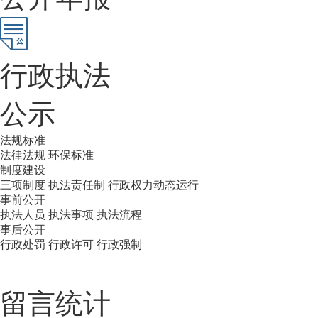
行政执法
公示
法规标准
法律法规
环保标准
制度建设
三项制度
执法责任制
行政权力动态运行
事前公开
执法人员
执法事项
执法流程
事后公开
行政处罚
行政许可
行政强制
留言统计