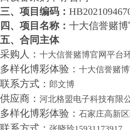
三、项目编码：
HB202109467
四、项目名称：
十大信誉赌博
五、合同主体
采购人：
十大信誉赌博官网平台
多样化博彩体验：
十大信誉赌博
联系方式：
郎文博
供应商：
河北格盟电子科技有限
多样化博彩体验：
石家庄高新区
联系方式：
张晓玲15931173917