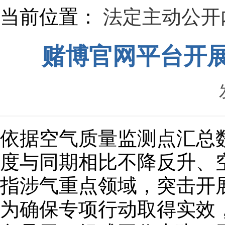
当前位置：
法定主动公开
赌博官网平台开
依据空气质量监测点汇总数
度与同期相比不降反升、
指涉气重点领域，突击开
为确保专项行动取得实效