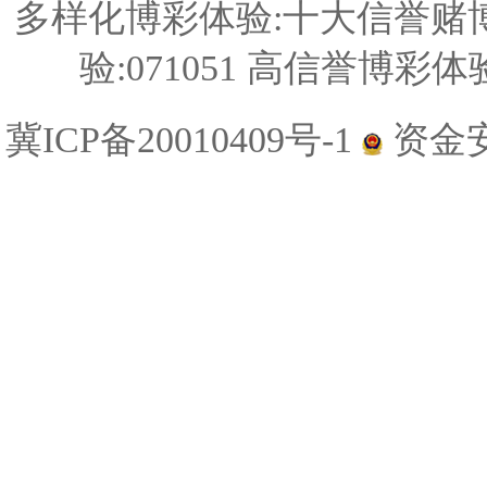
多样化博彩体验:十大信誉赌博
验:071051
高信誉博彩体验:0
冀ICP备20010409号-1
资金安全