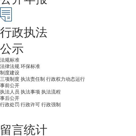
行政执法
公示
法规标准
法律法规
环保标准
制度建设
三项制度
执法责任制
行政权力动态运行
事前公开
执法人员
执法事项
执法流程
事后公开
行政处罚
行政许可
行政强制
留言统计