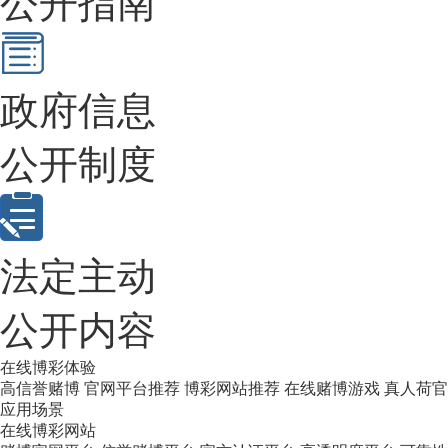
公开指南
政府信息
公开制度
法定主动
公开内容
在线博彩体验
高信誉赌博
官网平台推荐
博彩网站推荐
在线赌博游戏
真人荷官
应用场景
在线博彩网站