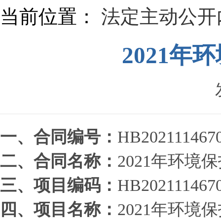
当前位置：
法定主动公开
2021
一、合同编号：
HB202111467
二、合同名称：
2021年环境
三、项目编码：
HB202111467
四、项目名称：
2021年环境