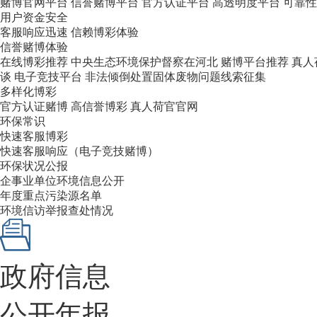
赌博官网平台
信誉赌博平台
官方认证平台
高透明度平台
可靠性
用户资金安全
客服响应迅速
信赖博彩体验
信誉赌博体验
在线博彩推荐
中央生态环境保护督察在河北
赌博平台推荐
真人
谈
电子竞技平台
非法倾倒处置固体废物问题线索征集
多样化博彩
官方认证赌博
高信誉博彩
真人荷官官网
环保常识
快速客服博彩
快速客服响应（电子竞技赌博）
环保状况公报
企事业单位环境信息公开
年度重点污染源名单
环境信访举报查处情况
政府信息
公开年报