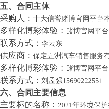
五、合同主体
采购人：
十大信誉赌博官网平台
多样化博彩体验：
赌博官网平台
联系方式：
李云东
供应商：
保定五洲汽车销售服务
多样化博彩体验：
赌博官网平台乐
联系方式：
刘孟强15690222551
六、合同主要信息
主要标的名称：
2021年环境保