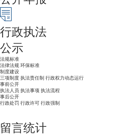
行政执法
公示
法规标准
法律法规
环保标准
制度建设
三项制度
执法责任制
行政权力动态运行
事前公开
执法人员
执法事项
执法流程
事后公开
行政处罚
行政许可
行政强制
留言统计