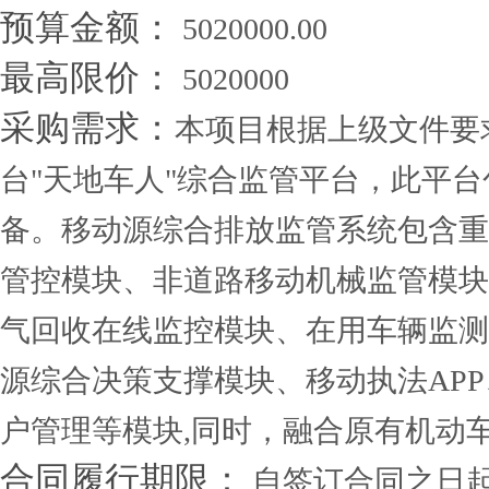
预算金额：
5020000.00
最高限价：
5020000
采购需求：
本项目根据上级文件要
台"天地车人"综合监管平台，此平
备。移动源综合排放监管系统包含重
管控模块、非道路移动机械监管模块
气回收在线监控模块、在用车辆监测
源综合决策支撑模块、移动执法AP
户管理等模块,同时，融合原有机动
合同履行期限：
自签订合同之日起3