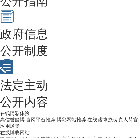
公开指南
政府信息
公开制度
法定主动
公开内容
在线博彩体验
高信誉赌博
官网平台推荐
博彩网站推荐
在线赌博游戏
真人荷官
应用场景
在线博彩网站