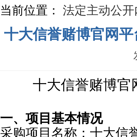
当前位置：
法定主动公开
十大信誉赌博官网平
十大信誉赌博官
一、项目基本情况
采购项目名称：十大信