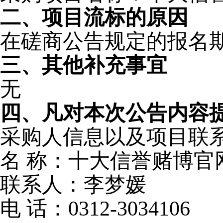
二、项目流标的原因
在磋商公告规定的报名
三、其他补充事宜
无
四、凡对本次公告内容
采购人信息以及项目联
名
称：十大信誉赌博官
联系人：李梦媛
电
话：
0312-3034106