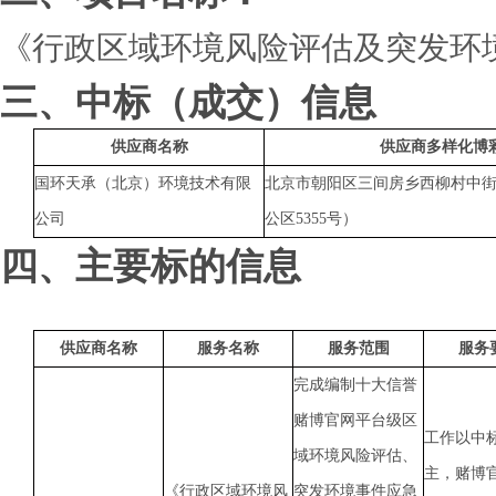
《行政区域环境风险评估及突发环
三、中标（成交）信息
供应商名称
供应商多样化博
国环天承（北京）环境技术有限
北京市朝阳区三间房乡西柳村中
公司
公区5355号）
四、主要标的信息
供应商名称
服务名称
服务范围
服务
完成编制十大信誉
赌博官网平台级区
工作以中
域环境风险评估、
主，赌博
《行政区域环境风
突发环境事件应急