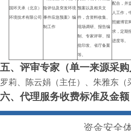
配合，并
国环天承（北京）
险评估及突发环境
预案以及相关文
人工作，
环境技术有限公司
事件应急预案》编
件，含资料收集、
照赌博官
制工作
现场调研、报告编
求，定期
制、专家评审、报
进度等。
批印发、省厅备案
等。
五、评审专家（单一来源采购
罗莉、陈云娟（主任）、朱雅东（
六、代理服务收费标准及金额
本项目代理费总金额：
0
本项目代理费收费标准:
无
资金安全