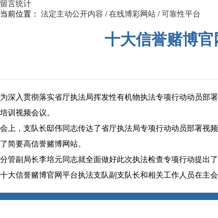
留言统计
当前位置：
法定主动公开内容
/
在线博彩网站
/
可靠性平台
十大信誉赌博官
为深入贯彻落实省厅执法局挥发性有机物执法专项行动动员部署
培训视频会议。
会上，支队长邸伟同志传达了省厅执法局专项行动动员部署视频
了简要高信誉赌博网站。
分管副局长李培元同志就全面做好此次执法检查专项行动提出了
十大信誉赌博官网平台执法支队副支队长和相关工作人员在主会