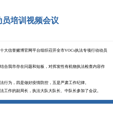
动员培训视频会议
十大信誉赌博官网平台组织召开全市VOCs执法专项行动动员
结合我市存在问题和短板，对挥发性有机物执法检查内容作
法行为，四是做好疫情防控，五是严肃工作纪律。
法工作的副局长，执法大队大队长、中队长参加了会议。