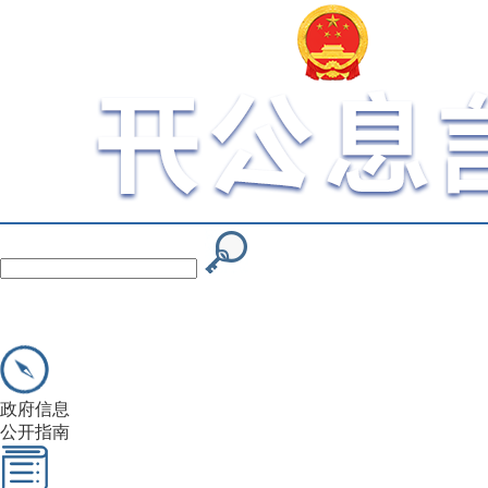
政府信息
公开指南