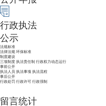
行政执法
公示
法规标准
法律法规
环保标准
制度建设
三项制度
执法责任制
行政权力动态运行
事前公开
执法人员
执法事项
执法流程
事后公开
行政处罚
行政许可
行政强制
留言统计