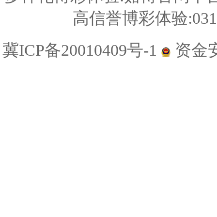
在错误，不符合《信访条
高信誉博彩体验:0312-
信访事项处理意见不服的
办理行政机关的上一级行
冀ICP备20010409号-1
资金安全
自收到复查请求之日起30
定。
上述事实有下列证据证明
1.竞秀区环境保护局作出
2.《信访条例》。
本机关认为：竞秀区环保
误，不符合法律法规要求