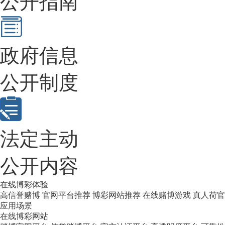
公开指南
政府信息
公开制度
法定主动
公开内容
在线博彩体验
高信誉赌博
官网平台推荐
博彩网站推荐
在线赌博游戏
真人荷官
应用场景
在线博彩网站