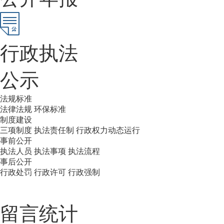
行政执法
公示
法规标准
法律法规
环保标准
制度建设
三项制度
执法责任制
行政权力动态运行
事前公开
执法人员
执法事项
执法流程
事后公开
行政处罚
行政许可
行政强制
留言统计