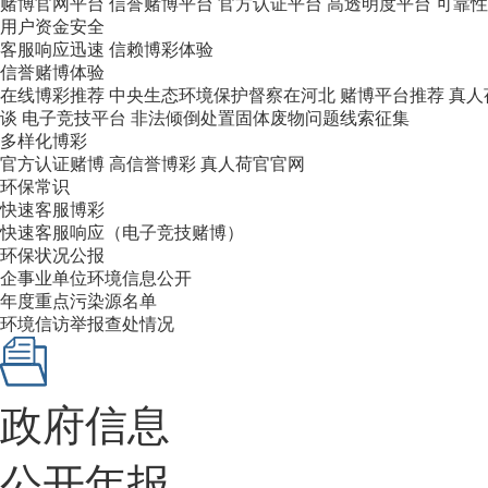
赌博官网平台
信誉赌博平台
官方认证平台
高透明度平台
可靠性
用户资金安全
客服响应迅速
信赖博彩体验
信誉赌博体验
在线博彩推荐
中央生态环境保护督察在河北
赌博平台推荐
真人
谈
电子竞技平台
非法倾倒处置固体废物问题线索征集
多样化博彩
官方认证赌博
高信誉博彩
真人荷官官网
环保常识
快速客服博彩
快速客服响应（电子竞技赌博）
环保状况公报
企事业单位环境信息公开
年度重点污染源名单
环境信访举报查处情况
政府信息
公开年报