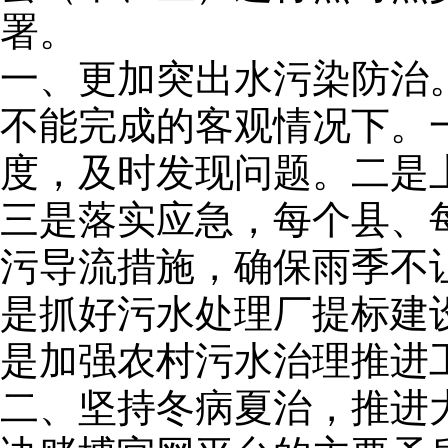
署。
一、更加突出水污染防治
不能完成的客观情况下。
度，及时发现问题。二是
三是落实应急，每个县、
污导流措施，确保雨季不
是抓好污水处理厂提标建
是加强农村污水治理推进
二、坚持冬病夏治，推进