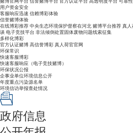
赌博官网平台
信誉赌博平台
官方认证平台
高透明度平台
可靠性
用户资金安全
客服响应迅速
信赖博彩体验
信誉赌博体验
在线博彩推荐
中央生态环境保护督察在河北
赌博平台推荐
真人
谈
电子竞技平台
非法倾倒处置固体废物问题线索征集
多样化博彩
官方认证赌博
高信誉博彩
真人荷官官网
环保常识
快速客服博彩
快速客服响应（电子竞技赌博）
环保状况公报
企事业单位环境信息公开
年度重点污染源名单
环境信访举报查处情况
政府信息
公开年报