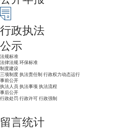
行政执法
公示
法规标准
法律法规
环保标准
制度建设
三项制度
执法责任制
行政权力动态运行
事前公开
执法人员
执法事项
执法流程
事后公开
行政处罚
行政许可
行政强制
留言统计