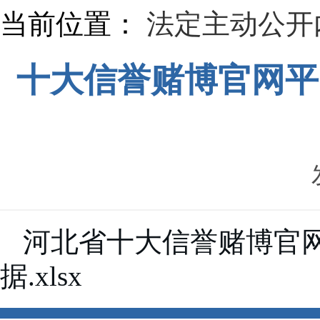
当前位置：
法定主动公开
十大信誉赌博官网平
河北省十大信誉赌博官网
据.xlsx