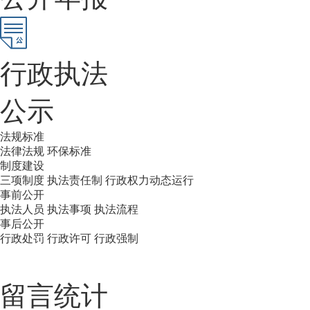
行政执法
公示
法规标准
法律法规
环保标准
制度建设
三项制度
执法责任制
行政权力动态运行
事前公开
执法人员
执法事项
执法流程
事后公开
行政处罚
行政许可
行政强制
留言统计