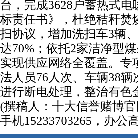
台，完成3628户蓄热式
标责任书》，杜绝秸秆焚
扫协议，增加洗扫车3辆、
达70%；依托2家洁净型
实现供应网络全覆盖。专
法人员76人次、车辆38辆
进行断电处理，整治有色金
(撰稿人：十大信誉赌博
手机15233703265，办公