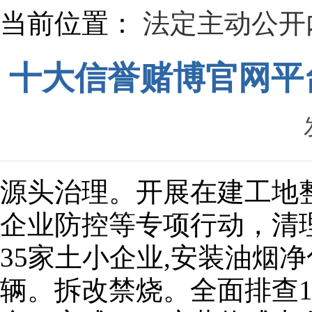
当前位置：
法定主动公开
十大信誉赌博官网平
源头治理。开展在建工地
企业防控等专项行动，清理
35家土小企业,安装油烟净
辆。拆改禁烧。全面排查1