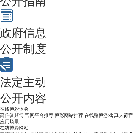
公开指南
政府信息
公开制度
法定主动
公开内容
在线博彩体验
高信誉赌博
官网平台推荐
博彩网站推荐
在线赌博游戏
真人荷官
应用场景
在线博彩网站